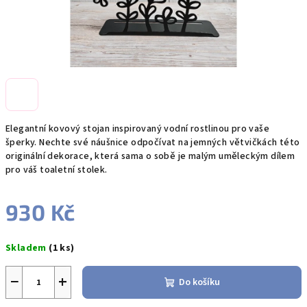
Elegantní kovový stojan inspirovaný vodní rostlinou pro vaše
šperky. Nechte své náušnice odpočívat na jemných větvičkách této
originální dekorace, která sama o sobě je malým uměleckým dílem
pro váš toaletní stolek.
930 Kč
Měrná
Skladem
(1 ks)
cena:
−
+
Do košíku