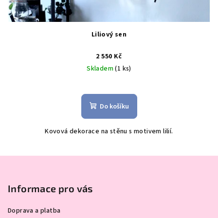
Liliový sen
2 550 Kč
Skladem
(1 ks)
Do košíku
Kovová dekorace na stěnu s motivem lilií.
Z
á
p
Informace pro vás
a
Doprava a platba
t