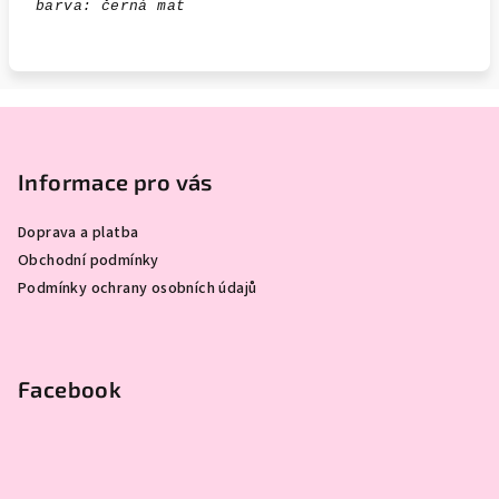
barva: černá mat
Z
á
p
Informace pro vás
a
Doprava a platba
t
Obchodní podmínky
í
Podmínky ochrany osobních údajů
Facebook