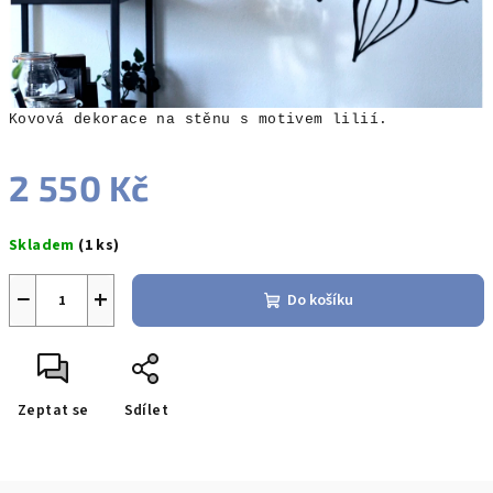
Kovová dekorace na stěnu s motivem lilií.
2 550 Kč
Měrná
Skladem
(1 ks)
cena:
−
+
Do košíku
Zeptat se
Sdílet