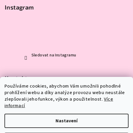
Instagram
Sledovat na Instagramu
Kontakt
Používáme cookies, abychom Vám umožnili pohodlné
eva
@
mylittleart.cz
prohlížení webu a díky analýze provozu webu neustále
723 490 689
zlepšovali jeho funkce, výkon a použitelnost.
Více
informací
Nastavení
Copyright 2026
My little art
. Všechna práva vyhrazena.