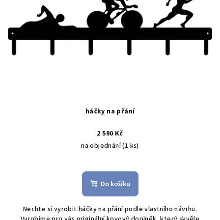
p
ů
r
o
d
u
k
t
ů
háčky na přání
2 590 Kč
na objednání
(1 ks)
Průměrné
hodnocení
produktu
Do košíku
je
5,0
Nechte si vyrobit háčky na přání podle vlastního návrhu.
z
Vyrobíme pro vás originální kovový doplněk, který skvěle