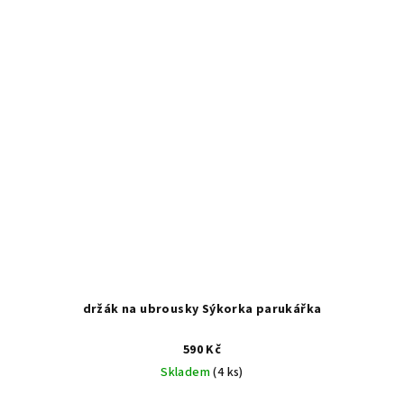
držák na ubrousky Sýkorka parukářka
590 Kč
Skladem
(4 ks)
Průměrné