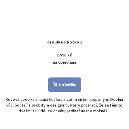
cedulka s kočkou
1 590 Kč
na objednání
Do košíku
Kovová cedulka s ležící kočkou a vaším číslem popisným. Odolná
vůči počasí, s osobitým designem, který prozradí, že za těmito
dveřmi žijí lidé, co oceňují jedinečnost a možná i...