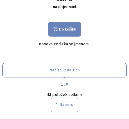
na objednání
Do košíku
Kovová cedulka se jménem.
Načíst 12 dalších
S
1
8
t
O
r
93
položek celkem
á
v
n
l
Nahoru
k
á
o
d
v
Z
a
á
n