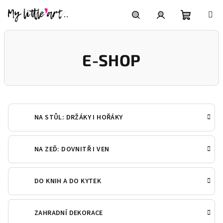
Přejít
na
obsah
Nákupní
Hledat
Přihlášení
E-SHOP
košík
NA STŮL: DRŽÁKY I HOŘÁKY
NA ZEĎ: DOVNITŘ I VEN
DO KNIH A DO KYTEK
ZAHRADNÍ DEKORACE