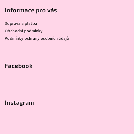
á
c
í
í
p
Informace pro vás
p
a
r
Doprava a platba
t
v
Obchodní podmínky
í
k
Podmínky ochrany osobních údajů
y
v
ý
p
Facebook
i
s
u
Instagram