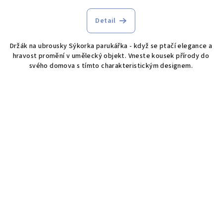
hodnocení
produktu
Detail
je
5,0
Držák na ubrousky Sýkorka parukářka - když se ptačí elegance a
z
hravost promění v umělecký objekt. Vneste kousek přírody do
5
svého domova s tímto charakteristickým designem.
hvězdiček.