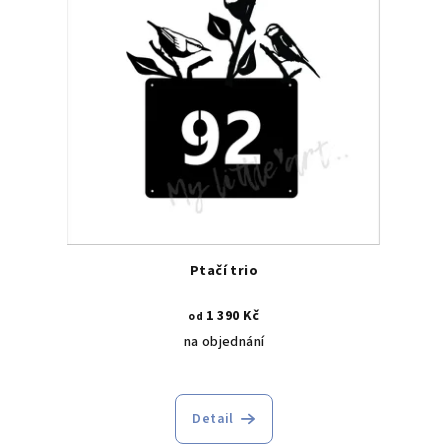
Ptačí trio
1 390 Kč
od
na objednání
Průměrné
hodnocení
produktu
Detail
je