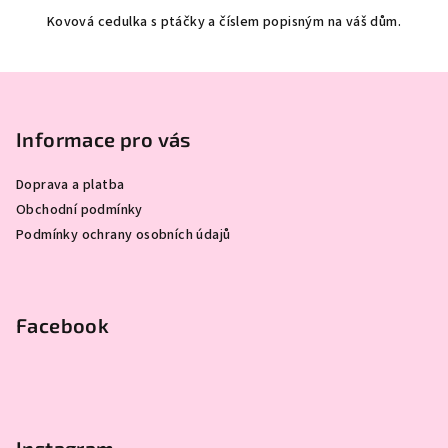
5,0
Kovová cedulka s ptáčky a číslem popisným na váš dům.
z
5
hvězdiček.
Z
á
p
Informace pro vás
a
Doprava a platba
t
Obchodní podmínky
í
Podmínky ochrany osobních údajů
Facebook