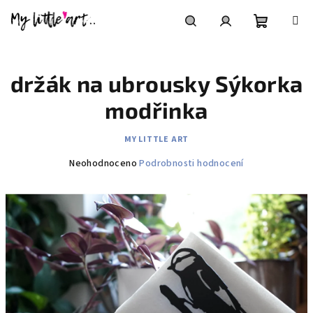
Přejít
na
obsah
Nákupní
Hledat
Přihlášení
držák na ubrousky Sýkorka
košík
modřinka
MY LITTLE ART
Průměrné
Neohodnoceno
Podrobnosti hodnocení
hodnocení
produktu
je
0,0
z
5
hvězdiček.