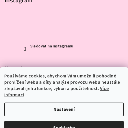
Instagram
Sledovat na Instagramu
Kontakt
Používáme cookies, abychom Vám umožnili pohodlné
eva
@
mylittleart.cz
prohlížení webu a díky analýze provozu webu neustále
723 490 689
zlepšovali jeho funkce, výkon a použitelnost.
Více
informací
Nastavení
Copyright 2026
My little art
. Všechna práva vyhrazena.
Upravit nastavení cookies
Souhlasím