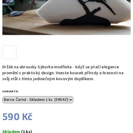
Držák na ubrousky Sýkorka modřinka - když se ptačí elegance
promění v praktický design. Vneste kousek přírody a hravosti na
svůj stůl s tímto jedinečným kovovým doplňkem.
VARIANTA:
590 Kč
Měrná
Skladem
(1 ks)
cena: