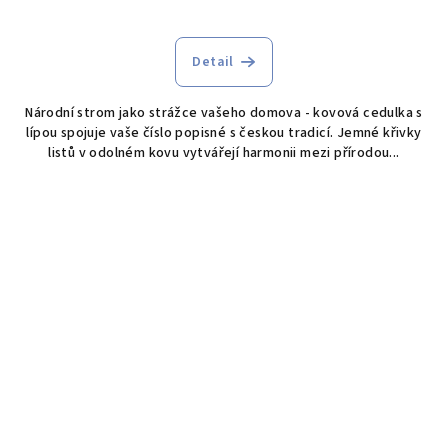
Průměrné
hodnocení
produktu
Detail
je
5,0
Národní strom jako strážce vašeho domova - kovová cedulka s
z
lípou spojuje vaše číslo popisné s českou tradicí. Jemné křivky
5
listů v odolném kovu vytvářejí harmonii mezi přírodou...
hvězdiček.