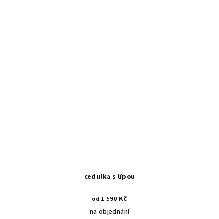
cedulka s lípou
1 590 Kč
od
na objednání