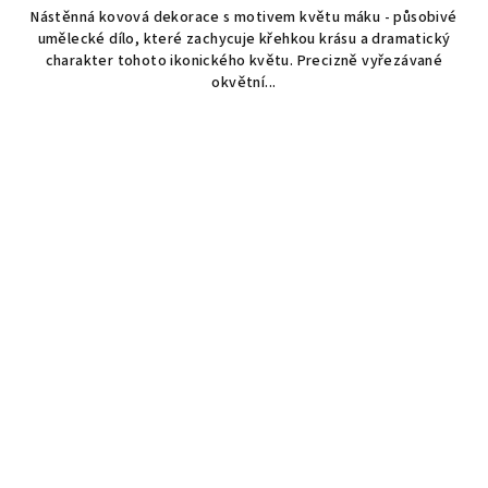
Nástěnná kovová dekorace s motivem květu máku - působivé
umělecké dílo, které zachycuje křehkou krásu a dramatický
charakter tohoto ikonického květu. Precizně vyřezávané
okvětní...