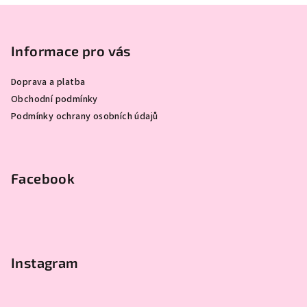
v
Z
a
á
n
á
c
í
í
p
Informace pro vás
p
a
r
Doprava a platba
t
v
Obchodní podmínky
í
k
Podmínky ochrany osobních údajů
y
v
ý
p
Facebook
i
s
u
Instagram