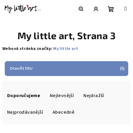
Přejít
na
obsah
Nákupní
Hledat
Přihlášení
My little art
, Strana 3
košík
Webová stránka značky:
My little art
Otevřít filtr
Ř
a
Doporučujeme
Nejlevnější
Nejdražší
z
e
Nejprodávanější
Abecedně
n
í