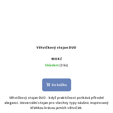
Větvičkový stojan DUO
930 Kč
Skladem
(3 ks)
Do košíku
Větvičkový stojan DUO - když praktičnost potkává přírodní
eleganci. Univerzální stojan pro všechny typy náušnic inspirovaný
křehkou krásou jarních větviček.