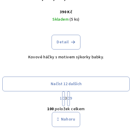
390 Kč
Skladem
(5 ks)
Detail
Kovové háčky s motivem sýkorky babky.
Načíst 12 dalších
S
1
3
9
t
O
r
100
položek celkem
á
v
n
l
Nahoru
k
á
o
d