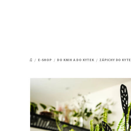
Přejít
na
obsah
/
E-SHOP
/
DO KNIH A DO KYTEK
/
ZÁPICHY DO KYT
DOMŮ