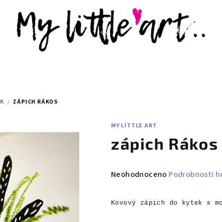
EK
/
ZÁPICH RÁKOS
MY LITTLE ART
zápich Rákos
Průměrné
Neohodnoceno
Podrobnosti h
hodnocení
produktu
Kovový zápich do kytek s m
je
0,0