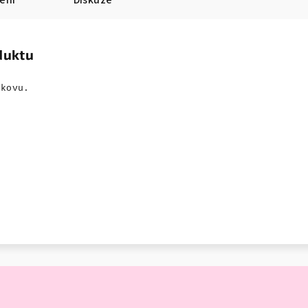
ení
Diskuze
duktu
 kovu.