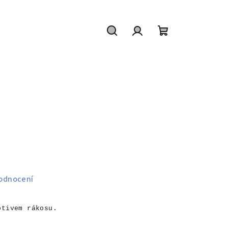
Hledat
Přihlášení
Nákupní
košík
odnocení
otivem rákosu.