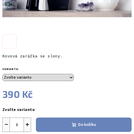
Kovová zarážka se slony.
VARIANTA:
390 Kč
Měrná
Zvolte variantu
cena:
−
+
Do košíku