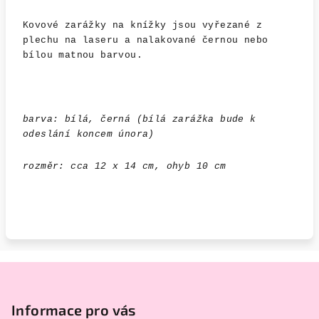
Kovové zarážky na knížky jsou vyřezané z
plechu na laseru a nalakované černou nebo
bílou matnou barvou.
barva: bílá, černá (bílá zarážka bude k
odeslání koncem února)
rozměr: cca 12 x 14 cm, ohyb 10 cm
Z
á
p
Informace pro vás