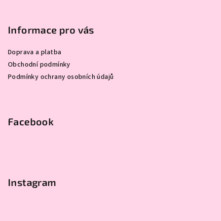
Z
á
p
Informace pro vás
a
Doprava a platba
t
Obchodní podmínky
í
Podmínky ochrany osobních údajů
Facebook
Instagram