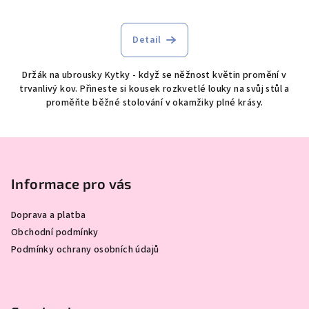
Detail
Držák na ubrousky Kytky - když se něžnost květin promění v
trvanlivý kov. Přineste si kousek rozkvetlé louky na svůj stůl a
proměňte běžné stolování v okamžiky plné krásy.
Z
á
p
Informace pro vás
a
Doprava a platba
t
Obchodní podmínky
í
Podmínky ochrany osobních údajů