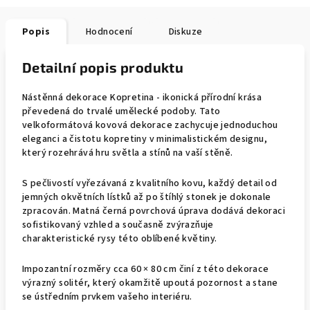
Popis
Hodnocení
Diskuze
Detailní popis produktu
Nástěnná dekorace Kopretina - ikonická přírodní krása
převedená do trvalé umělecké podoby. Tato
velkoformátová kovová dekorace zachycuje jednoduchou
eleganci a čistotu kopretiny v minimalistickém designu,
který rozehrává hru světla a stínů na vaší stěně.
S pečlivostí vyřezávaná z kvalitního kovu, každý detail od
jemných okvětních lístků až po štíhlý stonek je dokonale
zpracován. Matná černá povrchová úprava dodává dekoraci
sofistikovaný vzhled a současně zvýrazňuje
charakteristické rysy této oblíbené květiny.
Impozantní rozměry cca 60 × 80 cm činí z této dekorace
výrazný solitér, který okamžitě upoutá pozornost a stane
se ústředním prvkem vašeho interiéru.