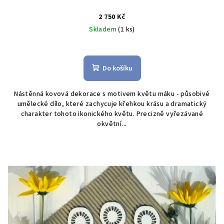
2 750 Kč
Skladem
(1 ks)
Do košíku
Nástěnná kovová dekorace s motivem květu máku - působivé
umělecké dílo, které zachycuje křehkou krásu a dramatický
charakter tohoto ikonického květu. Precizně vyřezávané
okvětní...