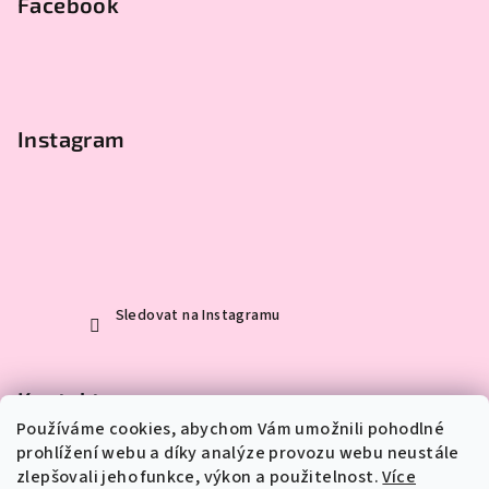
Facebook
Instagram
Sledovat na Instagramu
Kontakt
Používáme cookies, abychom Vám umožnili pohodlné
eva
@
mylittleart.cz
prohlížení webu a díky analýze provozu webu neustále
723 490 689
zlepšovali jeho funkce, výkon a použitelnost.
Více