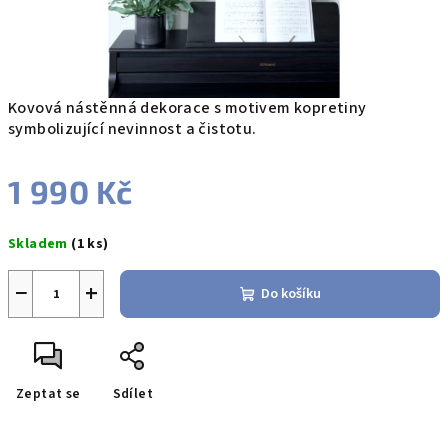
Kovová nástěnná dekorace s motivem kopretiny
symbolizující nevinnost a čistotu.
1 990 Kč
Měrná
Skladem
(1 ks)
cena:
−
+
Do košíku
Zeptat se
Sdílet