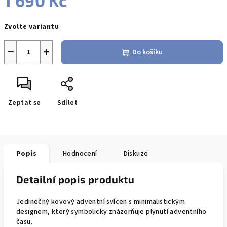
1 690 Kč
Měrná
Zvolte variantu
cena:
−
+
Do košíku
Zeptat se
Sdílet
Popis
Hodnocení
Diskuze
Detailní popis produktu
Jedinečný kovový adventní svícen s minimalistickým
designem, který symbolicky znázorňuje plynutí adventního
času.