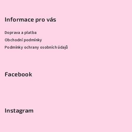
Z
á
p
Informace pro vás
a
Doprava a platba
t
Obchodní podmínky
í
Podmínky ochrany osobních údajů
Facebook
Instagram