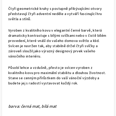
Čtyři geometrické kruhy s postupně přibývajícími otvory
představují čtyři adventní neděle a vytváří fascinující hru
světla a stínů.
Vyroben z kvalitního kovu v elegantní černé barvě, která
dramaticky kontrastuje s bílými svíčkami nebo v čistě bílém
provedení, které vnáší do vašeho domova světlo a klid.
Svícen je navržen tak, aby stabilně držel čtyři svíčky a
zároveň sloužil jako výrazný designový prvek vašeho
vánočního interiéru.
Působí lehce a vzdušně, přesto je svícen vyroben z
kvalitního kovu pro maximální stabilitu a dlouhou životnost.
Stane se cenným přírůstkem do vaší vánoční výzdoby a
budete jej s radostí vystavovat každý rok.
barva: černá mat, bílá mat